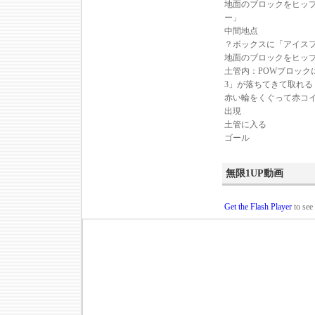
地面のブロックをヒッ
ー」
中間地点
？ボックスに「アイス
地面のブロックをヒッ
土管内：POWブロック
3」が落ちてきて取れる
赤い輪をくぐって赤コイ
出現
土管に入る
ゴール
無限1UP動画
Get the Flash Player
to see 