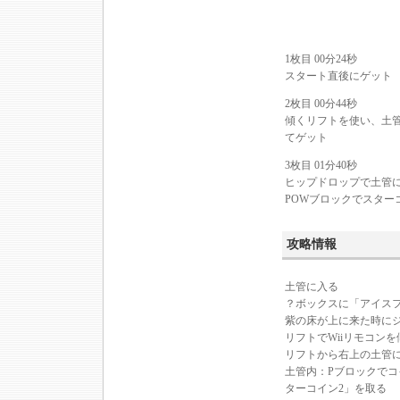
1枚目 00分24秒
スタート直後にゲット
2枚目 00分44秒
傾くリフトを使い、土
てゲット
3枚目 01分40秒
ヒップドロップで土管
POWブロックでスター
攻略情報
土管に入る
？ボックスに「アイス
紫の床が上に来た時に
リフトでWiiリモコン
リフトから右上の土管
土管内：Pブロックで
ターコイン2」を取る