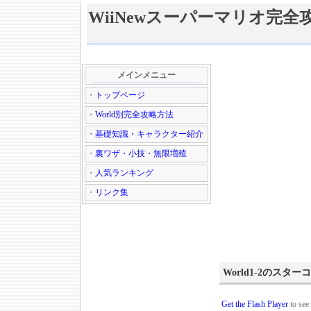
WiiNewスーパーマリオ完全攻略
メインメニュー
・
トップページ
・
World別完全攻略方法
・
基礎知識・キャラクター紹介
・
裏ワザ・小技・無限増殖
・
人気ランキング
・
リンク集
World1-2のスタ
Get the Flash Player
to see 